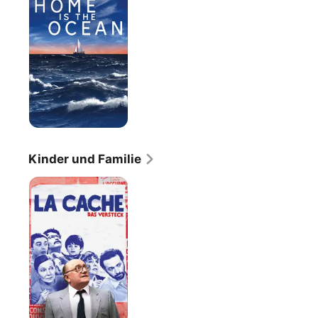
the
Ocean
Kinder und Familie
La
cache:
Das
Versteck