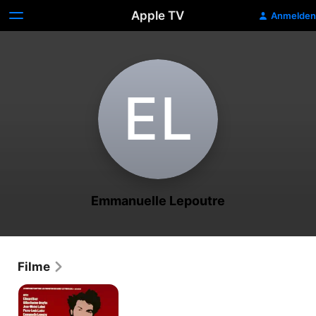
Apple TV
Anmelden
E‌L
Emmanuelle Lepoutre
Filme
La
bostella