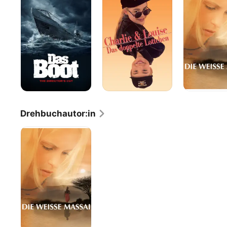
Lottchen
Massai
Drehbuchautor:in
Die
weisse
Massai