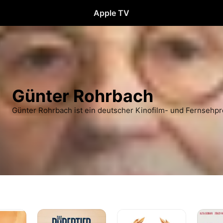
Apple TV
Günter Rohrbach
Günter Rohrbach ist ein deutscher Kinofilm- und Fernsehp
Das
Rennschwein
Die
Pubertier
Rudi
Apothek