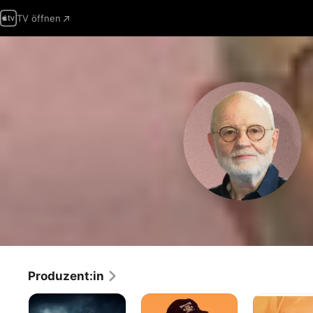
TV öffnen
Produzent:in
Das
Das
Die
Boot
doppelte
weisse