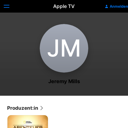
Apple TV
Anmelden
J‌M
Jeremy Mills
Produzent:in
Abenteuer
Ägypten