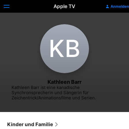
Apple TV
Anmelden
K‌B
Kathleen Barr
Kathleen Barr ist eine kanadische 
Synchronsprecherin und Sängerin für 
Zeichentrick/Animationsfilme und Serien.
Kinder und Familie