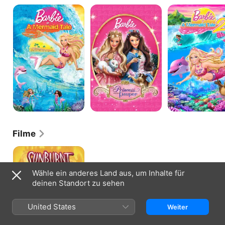
Barbie
Barbie
Barbie
und
als
und
das
die
das
Geheimnis
Prinzessin
Geheimnis
von
und
von
Oceana
das
Oceana
Dorfmädchen
2
Filme
Sunburnt
Unicorn
Wähle ein anderes Land aus, um Inhalte für
deinen Standort zu sehen
United States
Weiter