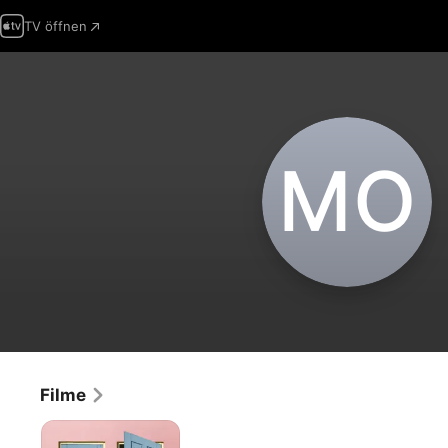
TV öffnen
M‌O
Filme
Transamerica