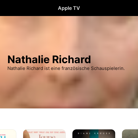
Apple TV
Nathalie Richard
Nathalie Richard ist eine französische Schauspielerin.
Jung
Visions
Bonjour
&
-
Tristess