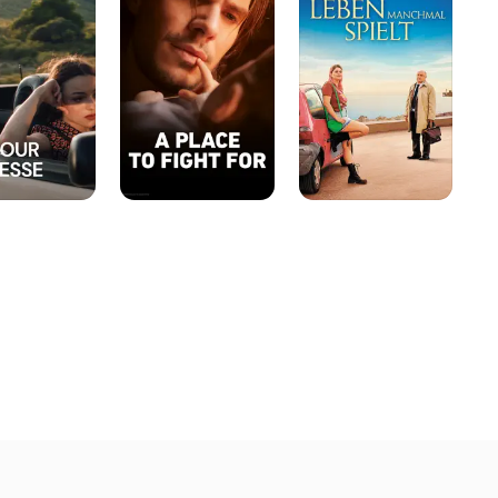
to
Leben
gu
fight
manchmal
for
spielt