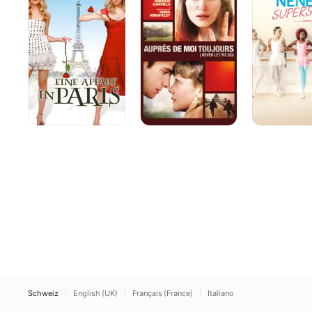
in
wir
Paris
geben
mussten
Schweiz
English (UK)
Français (France)
Italiano