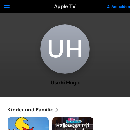
Apple TV
Anmelden
U‌H
Uschi Hugo
Kinder und Familie
Bibi
Bibi
Blocksberg
Blocksberg:
Halloween