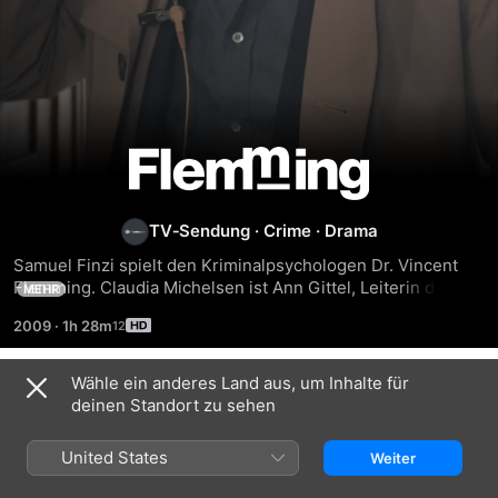
Flemming
TV‑Sendung
·
Crime
·
Drama
Samuel Finzi spielt den Kriminalpsychologen Dr. Vincent 
Flemming. Claudia Michelsen ist Ann Gittel, Leiterin der 
MEHR
Mordkommission und Flemmings frisch geschiedene 
2009
·
1h 28m
Ehefrau. Ein Psychotherapeut in der Mordkommission hat 
die Aufgabe, Täter zu überführen; seine Berufung ist es, 
Menschen zu heilen.
Wähle ein anderes Land aus, um Inhalte für
Staffel 1
deinen Standort zu sehen
United States
Weiter
FOLGE 1
FOLGE 2