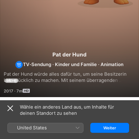
Pat der Hund
TV‑Sendung
·
Kinder und Familie
·
Animation
Pat der Hund würde alles dafür tun, um seine Besitzerin 
Lola glücklich zu machen. Mit seinem überragenden 
MEHR
Hundeintellekt gelingt es ihm immer wieder, Spannung in 
2017
·
7m
ihrer beider Alltag zu bringen.
Wähle ein anderes Land aus, um Inhalte für
Staffel 1
deinen Standort zu sehen
United States
Weiter
FOLGE 77
FOLGE 78