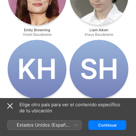
Emily Browning
Liam Aiken
Violet Baudelaire
Klaus Baudelaire
K‌H
S‌H
Kara Hoffman
Shelby Hoffman
Elige otro país para ver el contenido específico
Sunny
Sunny
de tu ubicación
Estados Unidos (Español
Continuar
México)