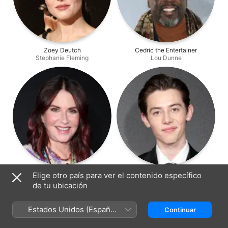
Zoey Deutch
Cedric the Entertainer
Stephanie Fleming
Lou Dunne
Megan Mullally
Griffin Gluck
Elige otro país para ver el contenido específico
Barb Fleming
Scotty Fleming
de tu ubicación
Estados Unidos (Español
Continuar
México)