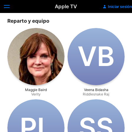
Apple TV
Iniciar sesión
Reparto y equipo
V‌B
Maggie Baird
Veena Bidasha
Verity
Riddlesnake Raj
P‌L
S‌S