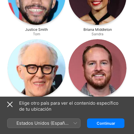
Justice Smith
Briana Middleton
Tom
Sandra
John Lithgow
Darren Goldstein
Elige otro país para ver el contenido específico
Richard Hobbes
Pat Braddock
de tu ubicación
Estados Unidos (Español
Continuar
México)