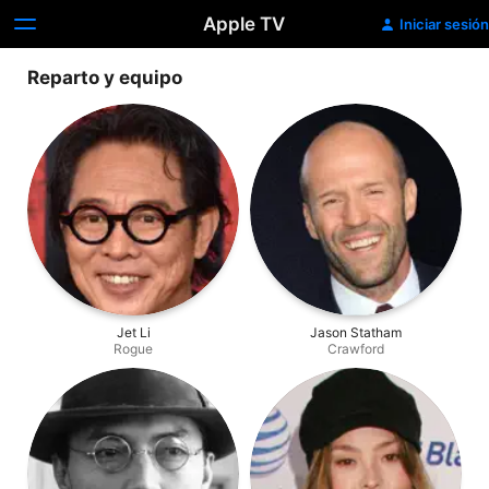
Apple TV
Iniciar sesión
Reparto y equipo
Jet Li
Jason Statham
Rogue
Crawford