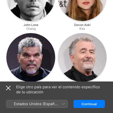
John Lone
Devon Aoki
Chang
Kira
Luis Guzman
Saul Rubinek
Elige otro país para ver el contenido específico
Benny
Dr. Sherman
de tu ubicación
Estados Unidos (Español
Continuar
México)