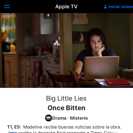
Apple TV
Iniciar sesión
Big Little Lies
Once Bitten
Drama
·
Misterio
T1, E5: 
 Madeline recibe buenas noticias sobre la obra. 
Jane recibe la decisión final respecto a Ziggy. Celeste 