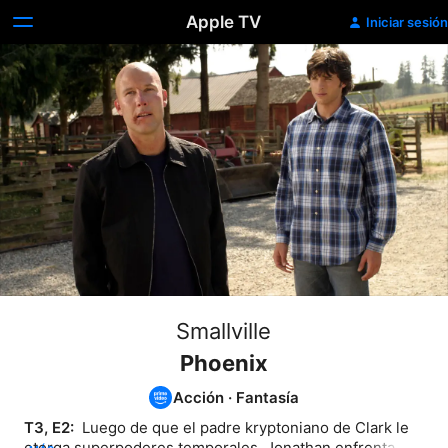
Apple TV
Iniciar sesión
Smallville
Phoenix
Acción
·
Fantasía
T3, E2: 
 Luego de que el padre kryptoniano de Clark le 
otorga superpoderes temporales, Jonathan enfrenta a 