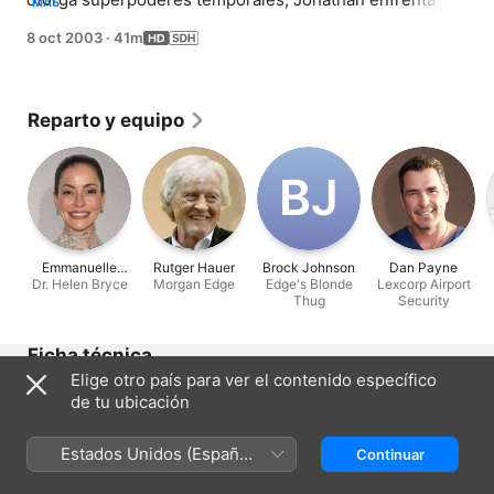
MÁS
Clark en una destructiva batalla en la cima del edificio 
8 oct 2003
·
41m
LuthorCorp.
Reparto y equipo
B‌J
Emmanuelle
Rutger Hauer
Brock Johnson
Dan Payne
Dr. Helen Bryce
Vaugier
Morgan Edge
Edge's Blonde
Lexcorp Airport
Thug
Security
Ficha técnica
Elige otro país para ver el contenido específico
Lanzamiento
de tu ubicación
2003
Duración
Estados Unidos (Español
Continuar
41 min
México)