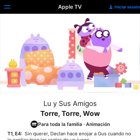
Apple TV
Iniciar sesión
Lu y Sus Amigos
Torre, Torre, Wow
Para toda la familia
·
Animación
T1, E4: 
 Sin querer, Declan hace enojar a Gus cuando no 
le explica bien las reglas de un juego.