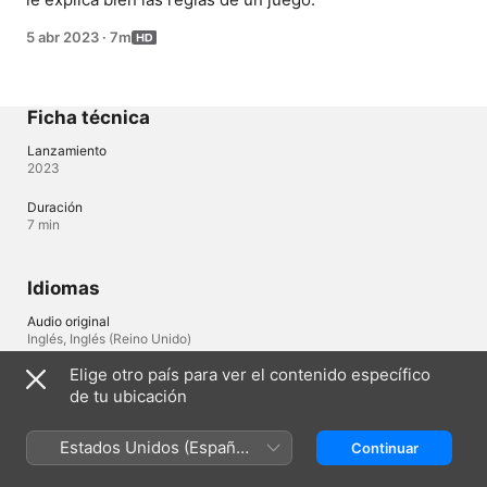
5 abr 2023
·
7m
Ficha técnica
Lanzamiento
2023
Duración
7 min
Idiomas
Audio original
Inglés, Inglés (Reino Unido)
Elige otro país para ver el contenido específico
de tu ubicación
Chile (Español)
English (UK)
Estados Unidos (Español
Continuar
Copyright © 2026
Apple Inc.
Todos los derechos reservados.
México)
Términos del servicio de internet
Apple TV y la privacidad