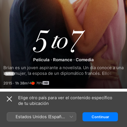
Amantes
de
5
Película
·
Romance
·
Comedia
Brian es un joven aspirante a novelista. Un día conoce a una 
a
bella mujer, la esposa de un diplomático francés. Ellos 
MÁS
pronto comienzan una relación extramarital, aparentemente 
2015
·
1h 38m
70%
bajo un acuerdo bastante sencillo. Una diferente manera de 
7
ver y vivir el amor.
Elige otro país para ver el contenido específico
Títulos relacionados
de tu ubicación
Amor
Amores
Antes
Moderno
Materialistas
del
Estados Unidos (Español
Continuar
Amanecer
México)