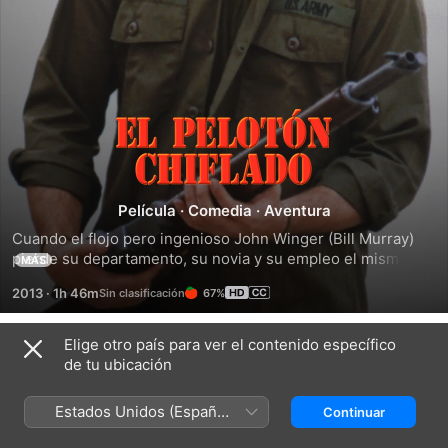
El
pelotón
Película
·
Comedia
·
Aventura
chiflado
Cuando el flojo pero ingenioso John Winger (Bill Murray) 
pierde su departamento, su novia y su empleo el mismo 
MÁS
día, decide embarcarse en una aventura nueva: unirse al 
2013
·
1h 46m
67%
ejército de EE.UU., casi provocando la Tercera Guerra 
Mundial.
Elige otro país para ver el contenido específico
Tráilers
de tu ubicación
Estados Unidos (Español
Continuar
México)