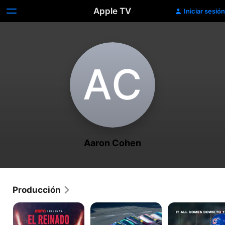
Apple TV
Iniciar sesión
A‌C
Aaron Cohen
Producción
El
A
El
reinado
toda
último
de
velocidad
juego