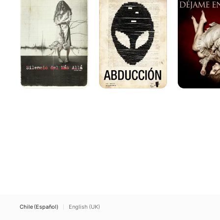
Más
Allá
Chile (Español)
English (UK)