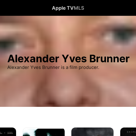
Apple TV
MLS
Alexander Yves Brunner
Alexander Yves Brunner is a film producer.
Personalidad
El
Lugares
Múltiple
infiltrado
oscuros