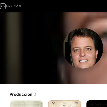
Abrir TV
Producción
Silencio
Abducción
Déjame
del
Entrar