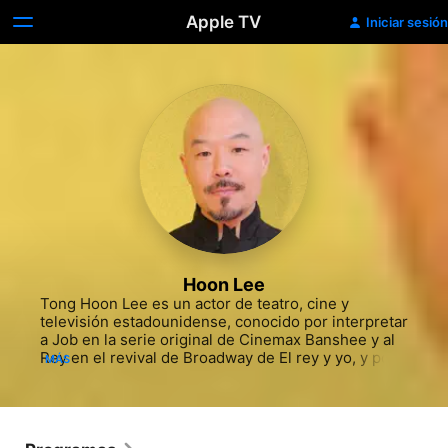
Apple TV
Iniciar sesión
Hoon Lee
Tong Hoon Lee es un actor de teatro, cine y 
televisión estadounidense, conocido por interpretar 
a Job en la serie original de Cinemax Banshee y al 
Rey en el revival de Broadway de El rey y yo, y por 
MÁS
interpretar a Hamato Yoshi/ Splinter en la versión 
2012 de Las tortugas ninja y Shredder en El 
ascenso de las tortugas ninja.