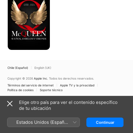
y
visiones
Chile (Español)
English (UK)
Copyright © 2026
Apple Inc.
Todos los derechos reservados.
Términos del servicio de internet
Apple TV y la privacidad
Política de cookies
Soporte técnico
Elige otro país para ver el contenido específico
de tu ubicación
Estados Unidos (Español
Continuar
México)