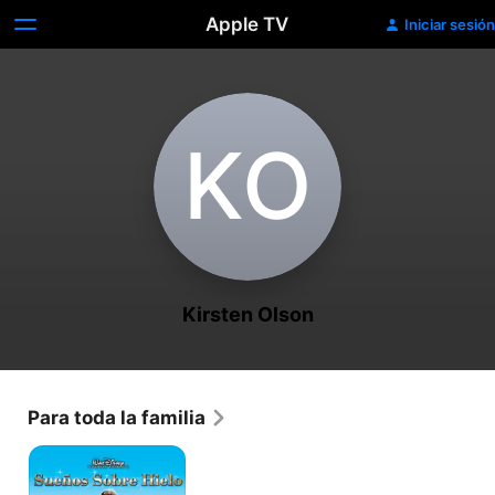
Apple TV
Iniciar sesión
K‌O
Kirsten Olson
Para toda la familia
Sueños
sobre
hielo