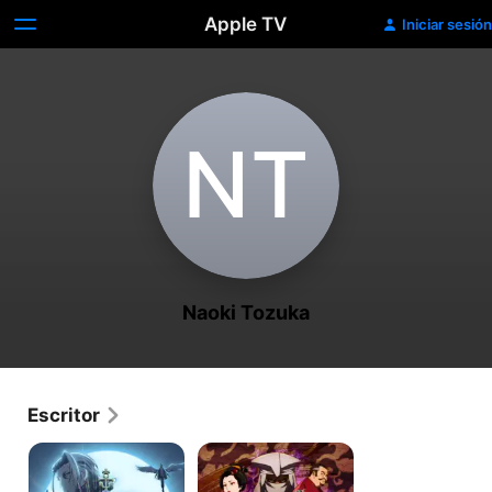
Apple TV
Iniciar sesión
N‌T
Naoki Tozuka
Escritor
I
Meiji
Was
Gekken:
Reincarnated
1874