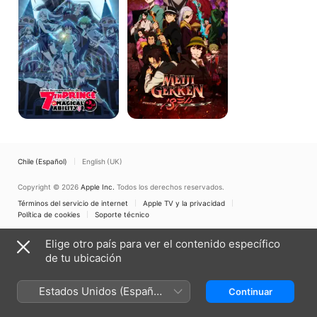
as
the
7th
Prince
so
I
Can
Take
My
Time
Perfecting
My
Magical
Ability
Chile (Español)
English (UK)
Copyright © 2026
Apple Inc.
Todos los derechos reservados.
Términos del servicio de internet
Apple TV y la privacidad
Política de cookies
Soporte técnico
Elige otro país para ver el contenido específico
de tu ubicación
Estados Unidos (Español
Continuar
México)