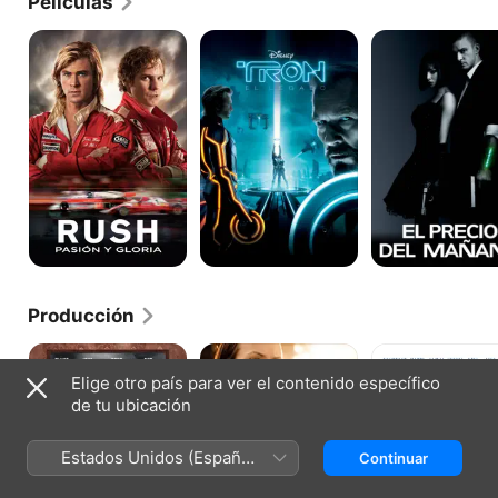
Películas
Rush:
Tron:
El
Pasión
El
precio
y
legado
del
gloria
mañana
Producción
Compañeros
Al
No
de
descubierto
te
Elige otro país para ver el contenido específico
copa
preocupes
de tu ubicación
cariño
Estados Unidos (Español
Continuar
México)