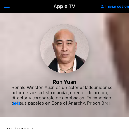
Apple TV
Iniciar sesión
Ron Yuan
Ronald Winston Yuan​ es un actor estadounidense, 
actor de voz, artista marcial, director de acción, 
director y coreógrafo de acrobacias. Es conocido 
por sus papeles en Sons of Anarchy, Prison Break, 
MÁS
Golden Boy y CSI: Nueva York. Ha actuado en 
numerosas películas, incluido el protagonista de un 
conjunto como el sargento Qiang en la adaptación 
de acción en vivo de Disney, Mulan.