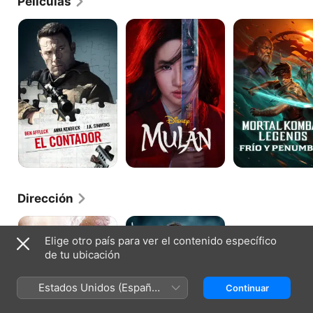
Películas
El
Mulán
Mortal
Contador
Kombat
Legends:
Frío
y
Penumbra
Dirección
Step
Blade
Up:
of
Elige otro país para ver el contenido específico
El
the
de tu ubicación
año
47
del
Ronin
baile
Estados Unidos (Español
Continuar
México)