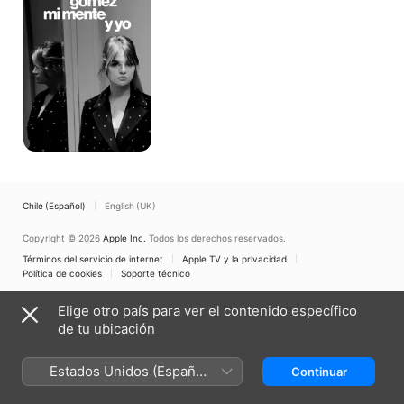
mente
y
yo
Chile (Español)
English (UK)
Copyright © 2026
Apple Inc.
Todos los derechos reservados.
Términos del servicio de internet
Apple TV y la privacidad
Política de cookies
Soporte técnico
Elige otro país para ver el contenido específico
de tu ubicación
Estados Unidos (Español
Continuar
México)