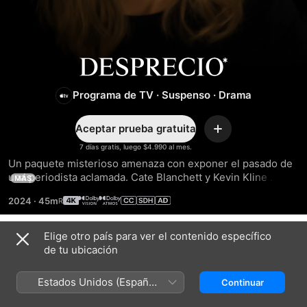
Desprecio
Programa de TV
·
Suspenso
·
Drama
Aceptar prueba gratuita
Agregar
7 días gratis, luego $4.990 al mes.
Un paquete misterioso amenaza con exponer el pasado de 
una periodista aclamada. Cate Blanchett y Kevin Kline 
MÁS
protagonizan una serie adaptada y dirigida por Alfonso 
2024
·
45m
Cuarón.
Elige otro país para ver el contenido específico
Temporada 1
de tu ubicación
Estados Unidos (Español
Continuar
México)