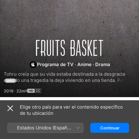
Fruits
Basket
Programa de TV
·
Anime
·
Drama
Tohru creía que su vida estaba destinada a la desgracia 
cuando una tragedia la deja viviendo en una tienda. Pero 
MÁS
cuando los chicos del clan Soma la acojen con alegría en su 
2019
·
22m
hogar, descubre el secreto raro de la familia: al ser 
abrazados, ¡se transforman en animales del Zodiaco!
Elige otro país para ver el contenido específico
Temporada 1
de tu ubicación
Estados Unidos (Español
Continuar
México)
EPISODIO 1
EPISODIO 2