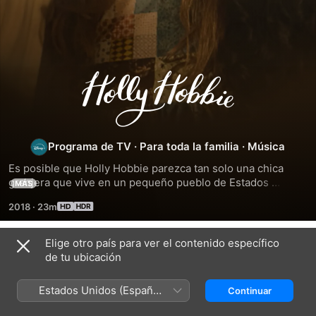
Holly
Hobbie
Programa de TV
·
Para toda la familia
·
Música
Es posible que Holly Hobbie parezca tan solo una chica 
granjera que vive en un pequeño pueblo de Estados 
MÁS
Unidos. Sin embargo, por dentro es una heroína de 
2018
·
23m
nuestros tiempos. Ahora que Holly alcanzó la adolescencia, 
ayudar a los demás es más complicado de lo que parece. 
Desde rescatar el café de su abuela hasta apoyar a su 
Elige otro país para ver el contenido específico
Temporada 3
mejor amiga y navegar por el amor juvenil, Holly puede 
de tu ubicación
llegar a salvar al mundo algún día, pero comenzará con su 
pueblo.
Estados Unidos (Español
Continuar
México)
EPISODIO 1
EPISODIO 2