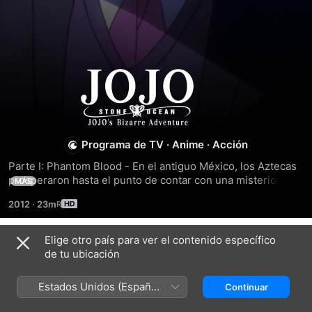
JoJo
no
Kimyō
Programa de TV
·
Anime
·
Acción
Parte I: Phantom Blood - En el antiguo México, los Aztecas 
na
prosperaron hasta el punto de contar con una misteriosa 
MÁS
máscara de piedra que proporciona la vida eterna y el 
2012
·
23m
poder del verdadero gobernante a quien la porta. Pero la 
Bōken
máscara un día desapareció sin dejar rastro. No es hasta el 
siglo XIX cuando es rescatada, y eso cambiará por completo 
Elige otro país para ver el contenido específico
Temporada 1
la vida de Jonathan Joestar y Dio Brando, dos...
de tu ubicación
Estados Unidos (Español
Continuar
México)
EPISODIO 1
EPISODIO 2