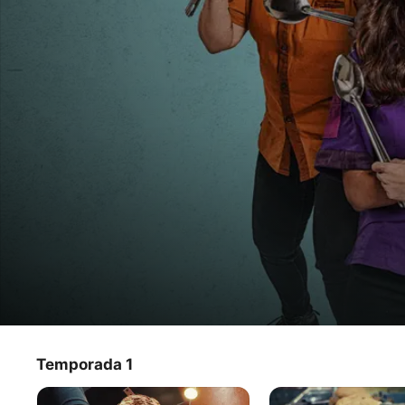
Lucha de antojos
Temporada 1
Programa de TV
·
Reality
·
Latino
Ocho chefs de Ciudad de México compiten en la calle, 