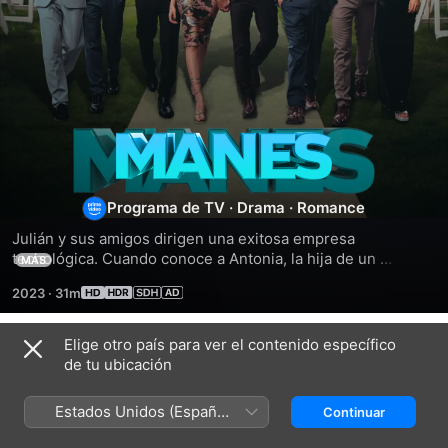
Manes
Programa de TV
·
Drama
·
Romance
Julián y sus amigos dirigen una exitosa empresa 
tecnológica. Cuando conoce a Antonia, la hija de un 
MÁS
influyente empresario, se enamora a primera vista y se 
2023
·
31m
mete en líos.
Elige otro país para ver el contenido específico
Temporada 1
de tu ubicación
Estados Unidos (Español
Continuar
México)
EPISODIO 1
EPISODIO 2