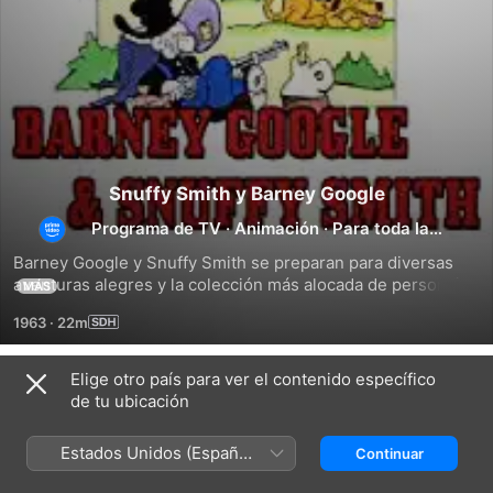
Snuffy Smith y Barney Google
Programa de TV
·
Animación
·
Para toda la
familia
Barney Google y Snuffy Smith se preparan para diversas 
aventuras alegres y la colección más alocada de personajes 
MÁS
cascarrabias.
1963
·
22m
Elige otro país para ver el contenido específico
Temporada 1
de tu ubicación
Estados Unidos (Español
Continuar
México)
EPISODIO 1
EPISODIO 2