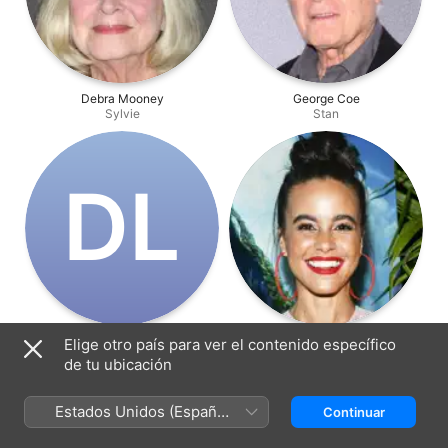
Debra Mooney
George Coe
Sylvie
Stan
D‌L
Dinah Lenney
Parisa Fitz-Henley
Elige otro país para ver el contenido específico
Mrs. Hobart
Cami Davis
de tu ubicación
Estados Unidos (Español
Continuar
México)