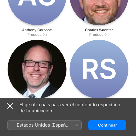
Anthony Carbone
Charles Wachter
Producción
Producción
R‌S
Kevin Wehrenberg
Rob Smith
Elige otro país para ver el contenido específico
Producción
Producción
de tu ubicación
Estados Unidos (Español
Continuar
México)