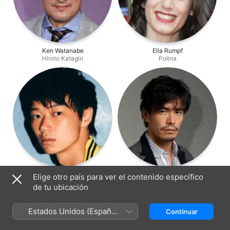
Ken Watanabe
Ella Rumpf
Hiroto Katagiri
Polina
Show Kasamatsu
Hideaki Itō
Elige otro país para ver el contenido específico
Sato
Miyamoto
de tu ubicación
Estados Unidos (Español
Continuar
México)