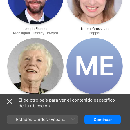
Joseph Fiennes
Naomi Grossman
Monsignor Timothy Howard
Pepper
M‌E
Barbara Tarbuck
Mark Engelhardt
Elige otro país para ver el contenido específico
Mother Superior Claudia
Carl
de tu ubicación
Estados Unidos (Español
Continuar
México)