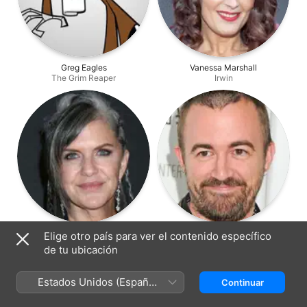
Greg Eagles
Vanessa Marshall
The Grim Reaper
Irwin
Jennifer Hale
Maxwell Atoms
Elige otro país para ver el contenido específico
Billy's Mom
Producción
de tu ubicación
Estados Unidos (Español
Continuar
México)