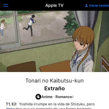
Apple TV
Iniciar sesión
Tonari no Kaibutsu-kun
Extraño
Anime
·
Romance
T1, E2: 
 Yoshida irrumpe en la vida de Shizuku, pero 
descubre que se comporta de una forma bastante 