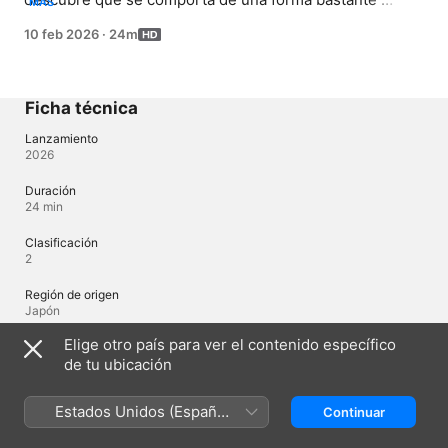
MÁS
extraña.
10 feb 2026
·
24m
Ficha técnica
Lanzamiento
2026
Duración
24 min
Clasificación
2
Región de origen
Japón
Elige otro país para ver el contenido específico
de tu ubicación
Idiomas
Audio original
Estados Unidos (Español
Continuar
Japonés, Japonés (Japón)
México)