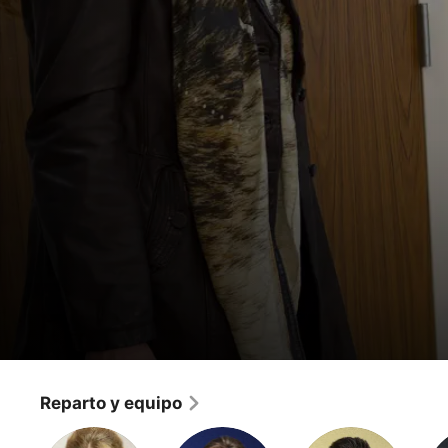
Nashville
Mi corazón lo sabría
Reparto y equipo
Drama
·
Música