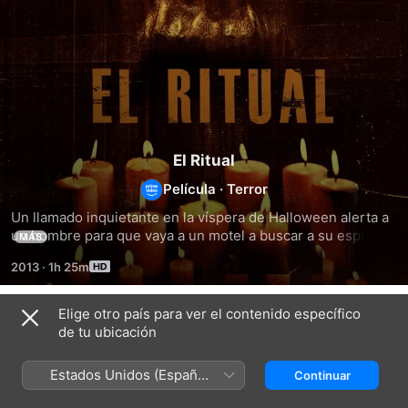
El Ritual
Película
·
Terror
Un llamado inquietante en la víspera de Halloween alerta a 
un hombre para que vaya a un motel a buscar a su esposa. 
MÁS
Ella acaba de apuñalar a un hombre. Razones le sobran: ese 
2013
·
1h 25m
hombre es parte de un culto sangriento donde se matan 
víctimas en rituales.
Elige otro país para ver el contenido específico
Títulos relacionados
de tu ubicación
Hotel
Granja
Hotel
sin
macabra
sin
Estados Unidos (Español
Continuar
salida
Salida
México)
2: