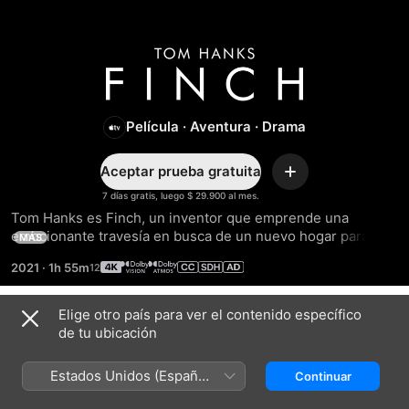
Finch
Película
·
Aventura
·
Drama
Aceptar prueba gratuita
Agregar
7 días gratis, luego $ 29.900 al mes.
Tom Hanks es Finch, un inventor que emprende una 
emocionante travesía en busca de un nuevo hogar para la 
MÁS
peculiar familia que forma junto a su perro y un robot de su 
2021
·
1h 55m
creación.
Elige otro país para ver el contenido específico
Tráilers
de tu ubicación
Estados Unidos (Español
Continuar
México)