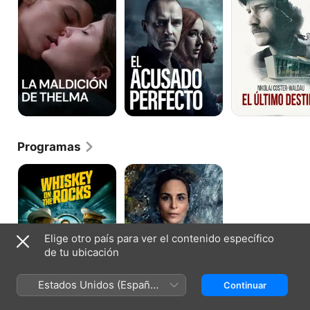
Thelma
Programas
Whiskey
Veronika
on
the
Rocks
Elige otro país para ver el contenido específico
de tu ubicación
Estados Unidos (Español
Continuar
México)