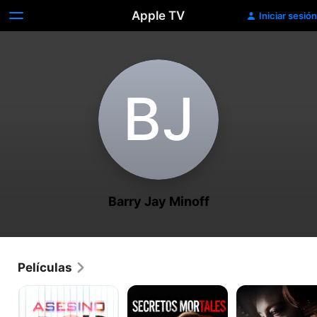
Apple TV
Iniciar sesión
B‌J
Barry Jay Minoff
Películas
Asesino
Secretos
Entre
mortales
Las
Sombras