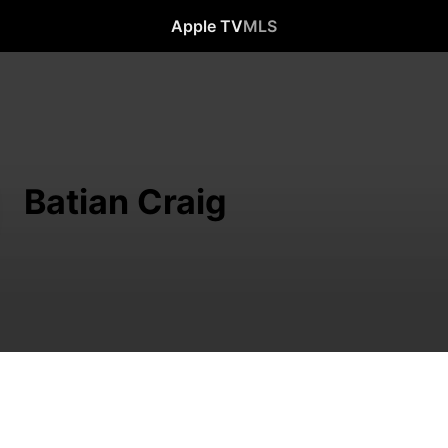
Apple TV
MLS
Batian Craig