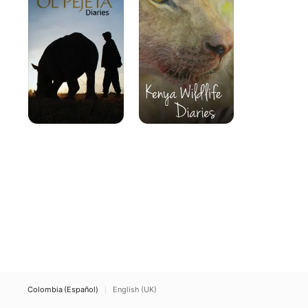
OI
la
Pejeta
vida
silvestre
de
Kenia
Colombia (Español)
English (UK)