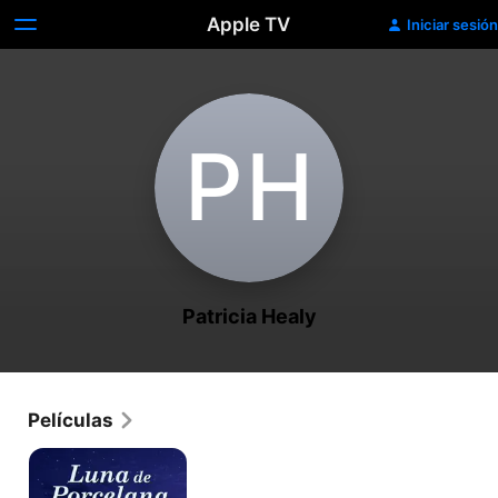
Apple TV
Iniciar sesión
P‌H
Patricia Healy
Películas
Luna
de
porcelana