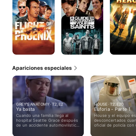
del
to
Fénix
Recognizing
Your
Saints
Apariciones especiales
GREY'S ANATOMY · T2, E2
HOUSE · T2, E20
Ya basta
Euforia - Parte 1
Cuando una familia llega al
House y el equipo e
hospital Seattle Grace después
desconcertados cua
de un accidente automovilístico
oficial de policía con
grave, Alex se da cuenta de
incontrolable. Cuan
que sus heridas son solo el
comienza a mostrar 