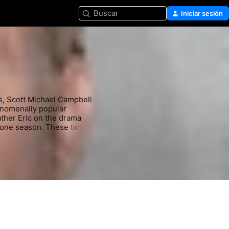
Buscar
Iniciar sesión
s, Scott Michael Campbell 
nomenally popular 
ther Eric on the drama 
 one season. These two 
 1990s, were enough to 
ll part in the Academy 
ell had a recurring role 