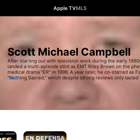
Apple TV
MLS
Scott Michael Campbell
After starting out with television work during the early 1990
landed a multi-episode stint as EMT Riley Brown on the phe
medical drama "ER" in 1996. A year later, he co-starred as Fa
"Nothing Sacred," which despite strong reviews only lasted
MÁS
roles, along with plenty of guest-starring work through the
keep Campbell working with great frequency, including a sma
Award-winning "Brokeback Mountain" in 2005. In 2010, Campb
in the sci-fi-action series "The Event."
En
defensa